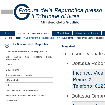
Home
Modulistica
Servizi per i cittadini
La Procura della Repubblica
Sei in:
Home
>
La Procura della Repubblica
>
I Magistrati
>
Vice Procuratori onorari
La Procura della Repubblica
Magistrati
Cosa fa la Procura della Repubblica
I dati sono visualiz
Chi lavora alla Procura della
Repubblica
Dott.ssa Rober
U.R.P.
Dove siamo
Incarico: Vice
Competenza territoriale
Piano: 2
I Magistrati
Telefono: 012
Uffici
Convenzioni con enti esterni
Dott.ssa Ombr
Tirocinio presso la Procura di Ivrea
Protocolli