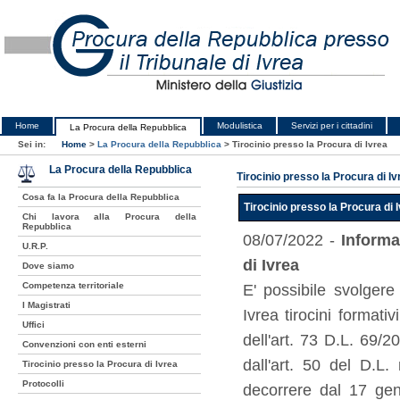
Home
Modulistica
Servizi per i cittadini
La Procura della Repubblica
Sei in:
Home
>
La Procura della Repubblica
>
Tirocinio presso la Procura di Ivrea
La Procura della Repubblica
Tirocinio presso la Procura di Iv
Cosa fa la Procura della Repubblica
Tirocinio presso la Procura di 
Chi lavora alla Procura della
Repubblica
08/07/2022 -
Informa
U.R.P.
di Ivrea
Dove siamo
Competenza territoriale
E' possibile svolgere
I Magistrati
Ivrea tirocini formati
Uffici
dell'art. 73 D.L. 69/
Convenzioni con enti esterni
dall'art. 50 del D.L
Tirocinio presso la Procura di Ivrea
Protocolli
decorrere dal 17 genn